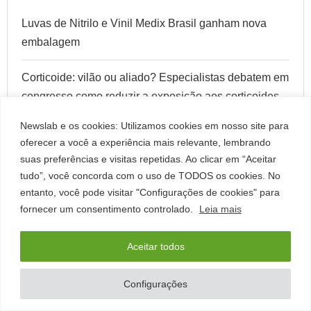
Luvas de Nitrilo e Vinil Medix Brasil ganham nova
embalagem
Corticoide: vilão ou aliado? Especialistas debatem em
congresso como reduzir a exposição aos corticoides
sem comprometer o controle de infecções
Newslab e os cookies: Utilizamos cookies em nosso site para
oferecer a você a experiência mais relevante, lembrando
Shift leva inovações em tecnologia e automação para
suas preferências e visitas repetidas. Ao clicar em “Aceitar
o Congresso Brasileiro de Patologia
tudo”, você concorda com o uso de TODOS os cookies. No
entanto, você pode visitar "Configurações de cookies" para
AIDS: dados preocupam, mas diagnóstico precoce é o
fornecer um consentimento controlado.
Leia mais
principal aliado no combate à doença
Aceitar todos
Dia Nacional da Saúde: prevenir, diagnosticar e
ampliar o acesso ao cuidado
Configurações