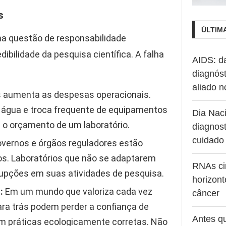
s
ÚLTIM
ma questão de responsabilidade
dibilidade da pesquisa científica. A falha
AIDS: d
diagnóst
aliado 
os aumenta as despesas operacionais.
 água e troca frequente de equipamentos
Dia Naci
 o orçamento de um laboratório.
diagnost
cuidado
vernos e órgãos reguladores estão
s. Laboratórios que não se adaptarem
RNAs ci
rrupções em suas atividades de pesquisa.
horizont
:
Em um mundo que valoriza cada vez
câncer
ara trás podem perder a confiança de
Antes q
zam práticas ecologicamente corretas. Não