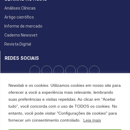
Análises Clínicas
Artigo científico
Informe de mercado
Caderno Newsvet
Revista Digital
REDES SOCIAIS
POLÍTICA DE PRIVACIDADE
Newslab e os cookies: Utilizamos cookies em nosso site para
oferecer a você a experiência mais relevante, lembrando
Cookies
suas preferências e visitas repetidas. Ao clicar em “Aceitar
tudo”, você concorda com o uso de TODOS os cookies. No
entanto, você pode visitar "Configurações de cookies" para
©2022 All Right Reserved. Designed and Developed by
FCDesign
fornecer um consentimento controlado.
Leia mais
Anuncie
Assine a NewsLab
Publique na Newslab