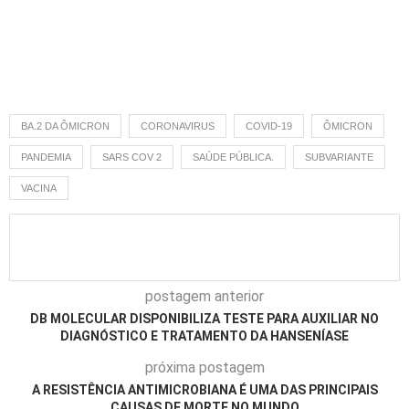
BA.2 DA ÔMICRON
CORONAVIRUS
COVID-19
ÔMICRON
PANDEMIA
SARS COV 2
SAÚDE PÚBLICA.
SUBVARIANTE
VACINA
postagem anterior
DB MOLECULAR DISPONIBILIZA TESTE PARA AUXILIAR NO
DIAGNÓSTICO E TRATAMENTO DA HANSENÍASE
próxima postagem
A RESISTÊNCIA ANTIMICROBIANA É UMA DAS PRINCIPAIS
CAUSAS DE MORTE NO MUNDO