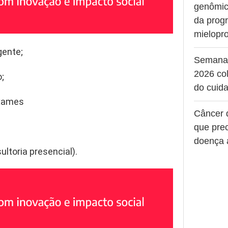
genômic
da prog
mielopro
gente;
Semana
2026 col
;
do cuid
Exames
Câncer 
que pre
doença 
ltoria presencial).