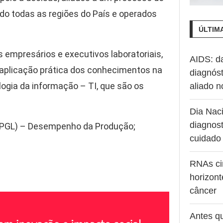
o todas as regiões do País e operados
ÚLTIM
s empresários e executivos laboratoriais,
AIDS: d
aplicação prática dos conhecimentos na
diagnóst
ologia da informação – TI, que são os
aliado 
Dia Naci
diagnost
(PPGL) – Desempenho da Produção;
cuidado
RNAs ci
horizont
câncer
Antes q