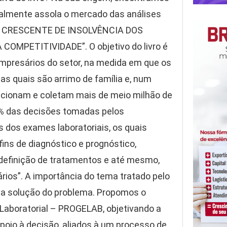
ualmente assola o mercado das análises
RISCO CRESCENTE DE INSOLVÊNCIA DOS
MPETITIVIDADE”. O objetivo do livro é
empresários do setor, na medida em que os
s quais são arrimo de família e, num
epcionam e coletam mais de meio milhão de
70% das decisões tomadas pelos
s dos exames laboratoriais, os quais
ins de diagnóstico e prognóstico,
 definição de tratamentos e até mesmo,
ios”. A importância do tema tratado pelo
r na solução do problema. Propomos o
Laboratorial – PROGELAB, objetivando a
apoio à decisão, aliados à um processo de