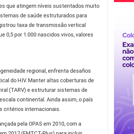
íses que atingem níveis sustentados muito
istemas de saúde estruturados para
egistrou taxa de transmissão vertical
e 0,5 por 1.000 nascidos vivos, valores
ogeneidade regional, enfrenta desafios
ical do HIV. Manter altas coberturas de
oviral (TARV) e estruturar sistemas de
scala continental. Ainda assim, o país
critérios internacionais.
i lançada pela OPAS em 2010, com a
a em 2017 (EMTCT-Plus) para incluir