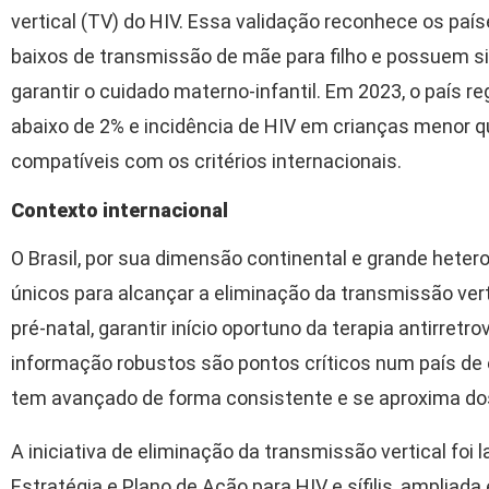
vertical (TV) do HIV. Essa validação reconhece os pa
baixos de transmissão de mãe para filho e possuem s
garantir o cuidado materno-infantil. Em 2023, o país r
abaixo de 2% e incidência de HIV em crianças menor qu
compatíveis com os critérios internacionais.
Contexto internacional
O Brasil, por sua dimensão continental e grande heter
únicos para alcançar a eliminação da transmissão vert
pré-natal, garantir início oportuno da terapia antirretr
informação robustos são pontos críticos num país de e
tem avançado de forma consistente e se aproxima dos 
A iniciativa de eliminação da transmissão vertical fo
Estratégia e Plano de Ação para HIV e sífilis, ampliad