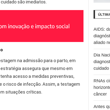
o cuidado são imediatos.
ÚLTIM
AIDS: d
diagnóst
aliado 
to
Dia Naci
testagem na admissão para o parto, em
diagnost
sa estratégia assegura que mesmo em
cuidado
a tenha acesso a medidas preventivas,
RNAs ci
te o risco de infecção. Assim, a testagem
horizont
m situações críticas.
câncer
Antes q