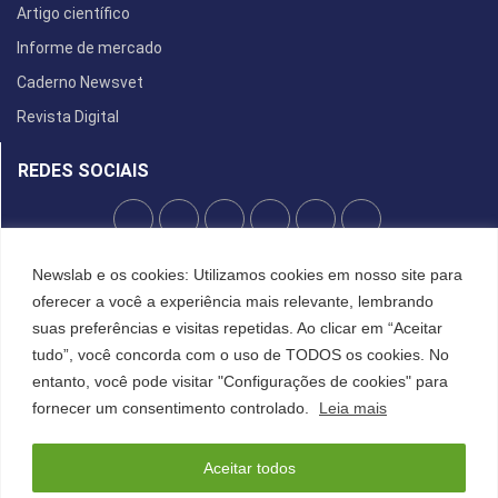
Artigo científico
Informe de mercado
Caderno Newsvet
Revista Digital
REDES SOCIAIS
POLÍTICA DE PRIVACIDADE
Newslab e os cookies: Utilizamos cookies em nosso site para
oferecer a você a experiência mais relevante, lembrando
Cookies
suas preferências e visitas repetidas. Ao clicar em “Aceitar
tudo”, você concorda com o uso de TODOS os cookies. No
entanto, você pode visitar "Configurações de cookies" para
©2022 All Right Reserved. Designed and Developed by
FCDesign
fornecer um consentimento controlado.
Leia mais
Anuncie
Assine a NewsLab
Publique na Newslab
Sobre a NewsLab
Aceitar todos