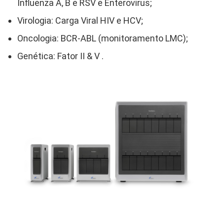
Influenza A, B e RSV e Enterovirus;
Virologia: Carga Viral HIV e HCV;
Oncologia: BCR-ABL (monitoramento LMC);
Genética: Fator II & V .