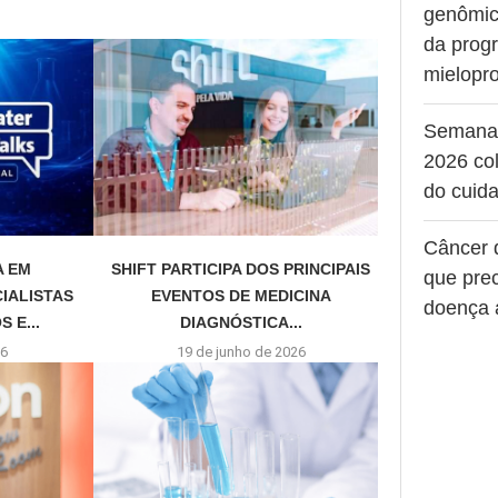
genômic
da prog
mielopro
Semana
2026 col
do cuid
Câncer 
A EM
SHIFT PARTICIPA DOS PRINCIPAIS
que pre
IALISTAS
EVENTOS DE MEDICINA
doença 
 E...
DIAGNÓSTICA...
26
19 de junho de 2026