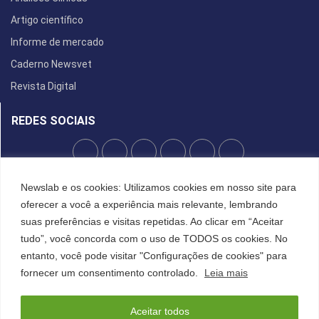
Artigo científico
Informe de mercado
Caderno Newsvet
Revista Digital
REDES SOCIAIS
POLÍTICA DE PRIVACIDADE
Newslab e os cookies: Utilizamos cookies em nosso site para
oferecer a você a experiência mais relevante, lembrando
Cookies
suas preferências e visitas repetidas. Ao clicar em “Aceitar
tudo”, você concorda com o uso de TODOS os cookies. No
entanto, você pode visitar "Configurações de cookies" para
©2022 All Right Reserved. Designed and Developed by
FCDesign
fornecer um consentimento controlado.
Leia mais
Anuncie
Assine a NewsLab
Publique na Newslab
Sobre a NewsLab
Aceitar todos