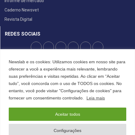
Informe de mercado
Caderno Newsvet
Revista Digital
REDES SOCIAIS
Newslab e os cookies: Utilizamos cookies em nosso site para
POLÍTICA DE PRIVACIDADE
oferecer a você a experiência mais relevante, lembrando
Cookies
suas preferências e visitas repetidas. Ao clicar em “Aceitar
tudo”, você concorda com o uso de TODOS os cookies. No
entanto, você pode visitar "Configurações de cookies" para
©2022 All Right Reserved. Designed and Developed by
FCDesign
fornecer um consentimento controlado.
Leia mais
Anuncie
Assine a NewsLab
Publique na Newslab
Sobre a NewsLab
Aceitar todos
Configurações