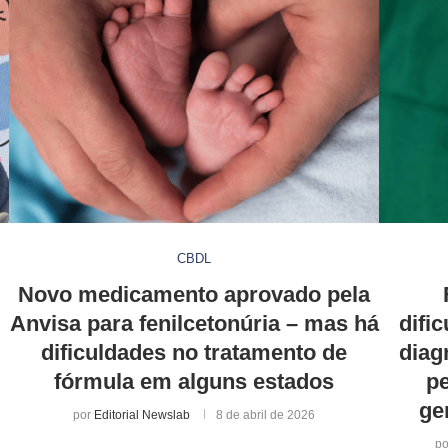
CBDL
Novo medicamento aprovado pela
Anvisa para fenilcetonúria – mas há
difi
dificuldades no tratamento de
diag
fórmula em alguns estados
pe
ge
por
Editorial Newslab
8 de abril de 2026
p