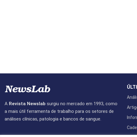
ÚLT
Análi
A
Revista Newslab
surgiu no mercado em 1993, como
Artig
a mais útil ferramenta de trabalho para os setores de
Info
análises clínicas, patologia e bancos de sangue.
Cade