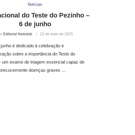
Notícias
cional do Teste do Pezinho –
6 de junho
or
Editorial Newslab
22 de maio de 2025
 junho é dedicado à celebração e
zação sobre a importância do Teste do
 um exame de triagem essencial capaz de
ar precocemente doenças graves …