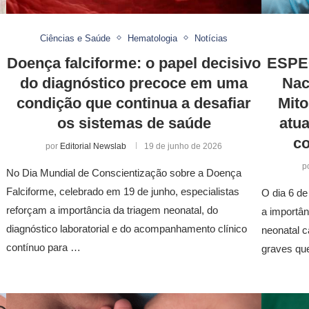
Ciências e Saúde
Hematologia
Notícias
Doença falciforme: o papel decisivo
ESPEC
do diagnóstico precoce em uma
Nac
condição que continua a desafiar
Mito
os sistemas de saúde
atu
co
por
Editorial Newslab
19 de junho de 2026
p
No Dia Mundial de Conscientização sobre a Doença
Falciforme, celebrado em 19 de junho, especialistas
O dia 6 de
reforçam a importância da triagem neonatal, do
a importân
diagnóstico laboratorial e do acompanhamento clínico
neonatal c
contínuo para …
graves qu