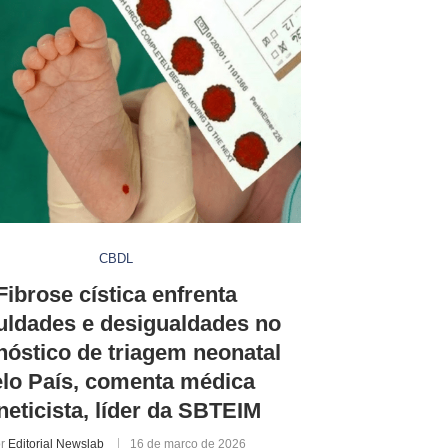
CBDL
Fibrose cística enfrenta
culdades e desigualdades no
nóstico de triagem neonatal
lo País, comenta médica
neticista, líder da SBTEIM
or
Editorial Newslab
16 de março de 2026