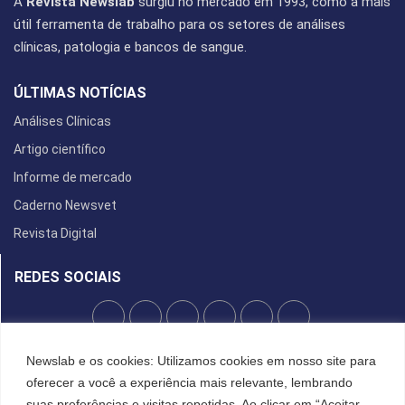
A
Revista Newslab
surgiu no mercado em 1993, como a mais
útil ferramenta de trabalho para os setores de análises
clínicas, patologia e bancos de sangue.
ÚLTIMAS NOTÍCIAS
Análises Clínicas
Artigo científico
Informe de mercado
Caderno Newsvet
Revista Digital
REDES SOCIAIS
Newslab e os cookies: Utilizamos cookies em nosso site para
POLÍTICA DE PRIVACIDADE
oferecer a você a experiência mais relevante, lembrando
Cookies
suas preferências e visitas repetidas. Ao clicar em “Aceitar