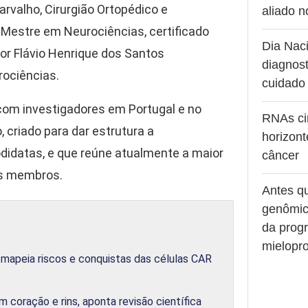
arvalho, Cirurgião Ortopédico e
aliado 
 Mestre em Neurociências, certificado
Dia Naci
or Flávio Henrique dos Santos
diagnost
rociências.
cuidado
com investigadores em Portugal e no
RNAs ci
, criado para dar estrutura a
horizont
didatas, e que reúne atualmente a maior
câncer
us membros.
Antes q
genômic
da prog
mielopro
 mapeia riscos e conquistas das células CAR
oração e rins, aponta revisão científica