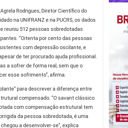
Agrela Rodrigues, Diretor Científico do
vidado na UNIFRANZ e na PUCRS, os dados
 que reuniu 512 pessoas sobredotadas
upantes. “Oitenta por cento das pessoas
nsistentes com depressão oscilante, e
esar de ter procurado ajuda profissional.
as a sofrer de forma real, sem que o
er esse sofrimento”, afirma.
lante” para descrever a diferença entre
rutural compensado. “O savant clássico
edotada com compensação estrutural tem
orrigida da pessoa sobredotada, é uma
chegou a desenvolver-se”, explica