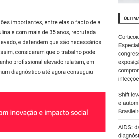
ÚLTIM
es importantes, entre elas o facto de a
lina e com mais de 35 anos, recrutada
Corticoi
elevado, e defendem que são necessários
Especia
assim, consideram que o trabalho pode
congres
enho profissional elevado relatam, em
exposiç
comprom
hum diagnóstico até agora conseguiu
infecçõ
Shift le
e autom
Brasilei
AIDS: d
diagnóst