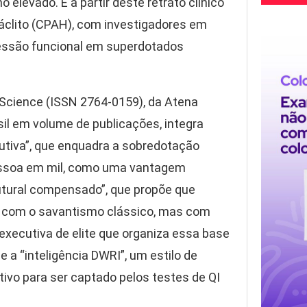
levado. É a partir deste retrato clínico
áclito (CPAH), com investigadores em
pressão funcional em superdotados
h Science (ISSN 2764-0159), da Atena
il em volume de publicações, integra
lutiva”, que enquadra a sobredotação
pessoa em mil, como uma vantagem
utural compensado”, que propõe que
 com o savantismo clássico, mas com
xecutiva de elite que organiza essa base
 e a “inteligência DWRI”, um estilo de
vo para ser captado pelos testes de QI