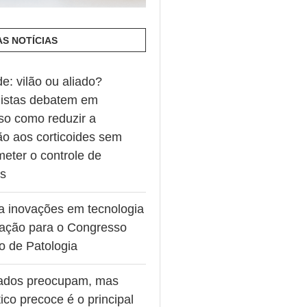
AS NOTÍCIAS
de: vilão ou aliado?
listas debatem em
so como reduzir a
ão aos corticoides sem
eter o controle de
es
va inovações em tecnologia
ação para o Congresso
ro de Patologia
ados preocupam, mas
ico precoce é o principal