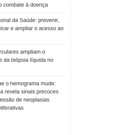
no combate à doença
onal da Saúde: prevenir,
icar e ampliar o acesso ao
rculares ampliam o
e da biópsia líquida no
ue o hemograma mude:
a revela sinais precoces
ressão de neoplasias
liferativas