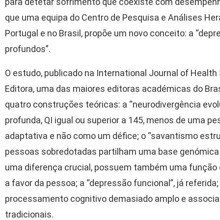
para detetar sofrimento que coexiste com desempenho e
que uma equipa do Centro de Pesquisa e Análises Her
Portugal e no Brasil, propõe um novo conceito: a “de
profundos”.
O estudo, publicado na International Journal of Healt
Editora, uma das maiores editoras académicas do Bras
quatro construções teóricas: a “neurodivergência evo
profunda, QI igual ou superior a 145, menos de uma 
adaptativa e não como um défice; o “savantismo estr
pessoas sobredotadas partilham uma base genómica
uma diferença crucial, possuem também uma função e
a favor da pessoa; a “depressão funcional”, já referida;
processamento cognitivo demasiado amplo e associati
tradicionais.