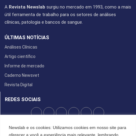
A
Revista Newslab
surgiu no mercado em 1993, como a mais
útil ferramenta de trabalho para os setores de análises
clínicas, patologia e bancos de sangue.
ÚLTIMAS NOTÍCIAS
Análises Clínicas
Artigo científico
Informe de mercado
Caderno Newsvet
Revista Digital
REDES SOCIAIS
Newslab e os cookies: Utilizamos cookies em nosso site para
POLÍTICA DE PRIVACIDADE
oferecer a você a experiência mais relevante, lembrando