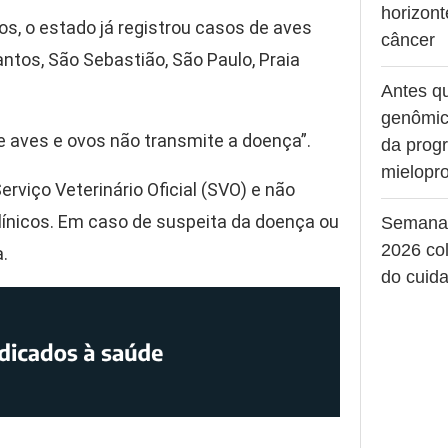
horizont
s, o estado já registrou casos de aves
câncer
tos, São Sebastião, São Paulo, Praia
Antes q
genômic
 aves e ovos não transmite a doença”.
da prog
mielopro
rviço Veterinário Oficial (SVO) e não
ínicos. Em caso de suspeita da doença ou
Semana
2026 col
.
do cuid