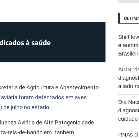
ÚLTIM
Shift le
e autom
Brasilei
AIDS: d
diagnóst
aliado 
retaria de Agricultura e Abastecimento
e aviária foram detectados em aves
Dia Naci
1) de julho no estado
.
diagnost
cuidado
luenza Aviária de Alta Patogenicidade
nta-reis-de-bando em Itanhém.
RNAs ci