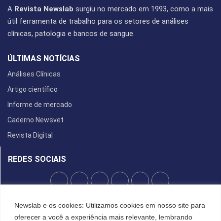
A
Revista Newslab
surgiu no mercado em 1993, como a mais
útil ferramenta de trabalho para os setores de análises
clínicas, patologia e bancos de sangue.
ÚLTIMAS NOTÍCIAS
Análises Clínicas
Artigo científico
Informe de mercado
Caderno Newsvet
Revista Digital
REDES SOCIAIS
POLÍTICA DE PRIVACIDADE
Newslab e os cookies: Utilizamos cookies em nosso site para
oferecer a você a experiência mais relevante, lembrando