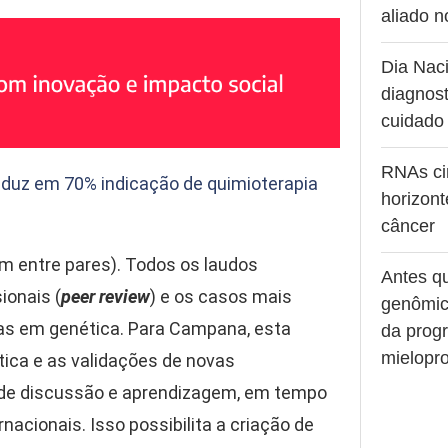
aliado 
Dia Naci
diagnost
cuidado
RNAs ci
reduz em 70% indicação de quimioterapia
horizont
câncer
m entre pares). Todos os laudos
Antes q
ionais (
peer review
) e os casos mais
genômic
tas em genética. Para Campana, esta
da prog
mielopro
tica e as validações de novas
 de discussão e aprendizagem, em tempo
nacionais. Isso possibilita a criação de