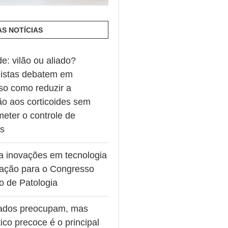
AS NOTÍCIAS
de: vilão ou aliado?
listas debatem em
so como reduzir a
ão aos corticoides sem
eter o controle de
es
va inovações em tecnologia
ação para o Congresso
ro de Patologia
ados preocupam, mas
ico precoce é o principal