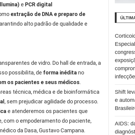
Illumina)
e
PCR digital
como
extração de DNA e preparo de
ÚLTIM
arantindo alto padrão de qualidade e
Corticoi
Especia
congres
exposiç
nsparentes de vidro. Do hall de entrada, a
comprom
sso possibilita, de
forma inédita
no
infecçõ
com os pacientes e seus médicos
.
reas técnica, médica e de bioinformática
Shift le
e autom
al
, sem prejudicar agilidade do processo.
Brasilei
ica
e atenderemos os pacientes que
e, com o empoderamento do paciente,
AIDS: d
r médico da Dasa, Gustavo Campana.
diagnóst