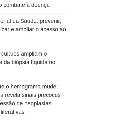
no combate à doença
onal da Saúde: prevenir,
icar e ampliar o acesso ao
rculares ampliam o
e da biópsia líquida no
ue o hemograma mude:
a revela sinais precoces
ressão de neoplasias
liferativas