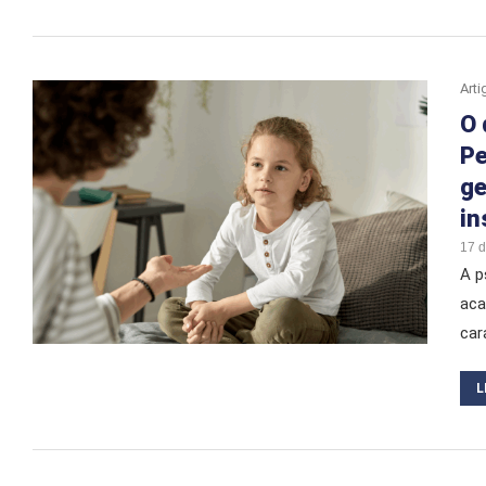
Arti
O 
Pe
ge
in
17 
A p
aca
car
L