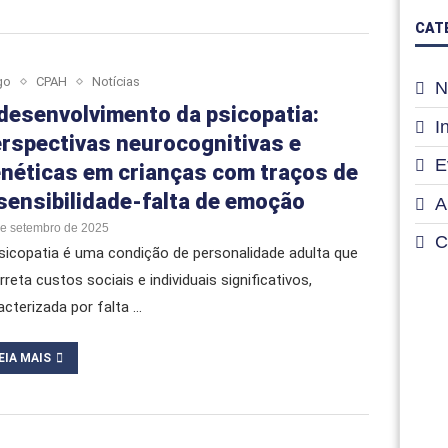
CAT
go
CPAH
Notícias
N
desenvolvimento da psicopatia:
I
rspectivas neurocognitivas e
E
néticas em crianças com traços de
sensibilidade-falta de emoção
A
de setembro de 2025
C
sicopatia é uma condição de personalidade adulta que
rreta custos sociais e individuais significativos,
acterizada por falta …
EIA MAIS