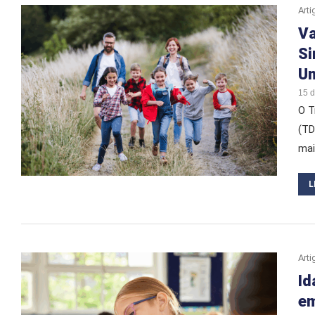
Arti
Va
Si
Um
15 
O T
(TD
mai
L
Arti
Id
em