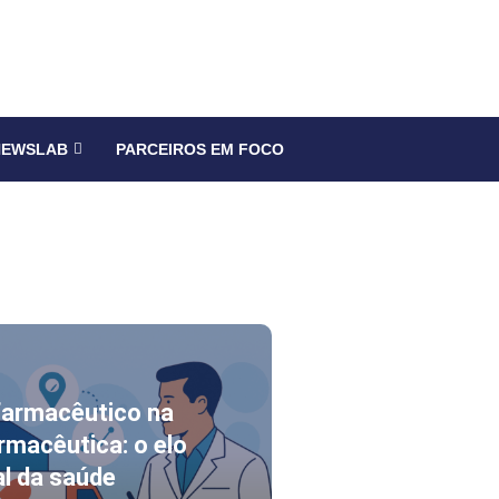
NEWSLAB
PARCEIROS EM FOCO
farmacêutico na
armacêutica: o elo
l da saúde