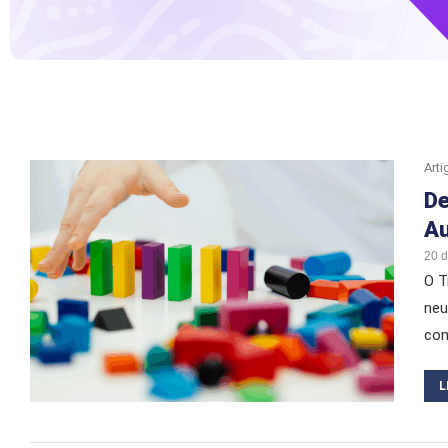
Arti
De
Au
20 
O T
neu
com
L