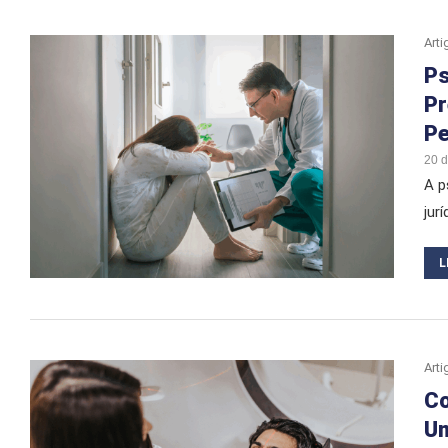
Arti
Ps
Pr
Pe
20 
A p
jur
L
Arti
Co
Um