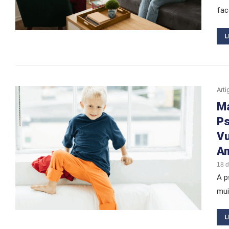
fac
L
Arti
Ma
Ps
Vu
Am
18 
A p
mui
L