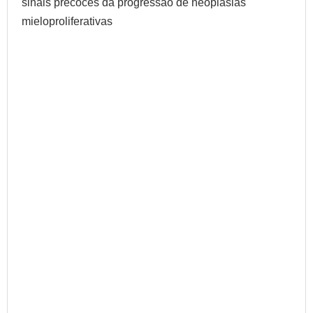
sinais precoces da progressão de neoplasias
mieloproliferativas