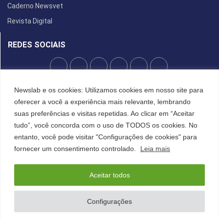
Caderno Newsvet
Revista Digital
REDES SOCIAIS
Newslab e os cookies: Utilizamos cookies em nosso site para
POLÍTICA DE PRIVACIDADE
oferecer a você a experiência mais relevante, lembrando
Cookies
suas preferências e visitas repetidas. Ao clicar em “Aceitar
tudo”, você concorda com o uso de TODOS os cookies. No
entanto, você pode visitar "Configurações de cookies" para
©2022 All Right Reserved. Designed and Developed by
FCDesign
fornecer um consentimento controlado.
Leia mais
Anuncie
Assine a NewsLab
Publique na Newslab
Sobre a NewsLab
Aceitar todos
Configurações