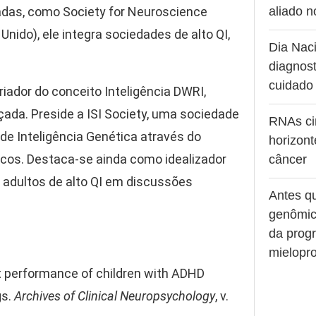
das, como Society for Neuroscience
aliado 
Unido), ele integra sociedades de alto QI,
Dia Naci
diagnost
cuidado
criador do conceito Inteligência DWRI,
çada. Preside a ISI Society, uma sociedade
RNAs ci
o de Inteligência Genética através do
horizont
icos. Destaca-se ainda como idealizador
câncer
e adultos de alto QI em discussões
Antes q
genômic
da prog
mielopro
t performance of children with ADHD
gs.
Archives of Clinical Neuropsychology
, v.