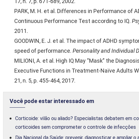
17, n. 7, p. 671-689, 2002.
PARK, M. H. et al. Differences in Performance of 
Continuous Performance Test according to IQ.
Ps
2011.
GOODWIN, E. J. et al. The impact of ADHD sympto
speed of performance.
Personality and Individual 
MILIONI, A. et al. High IQ May “Mask” the Diagnos
Executive Functions in Treatment-Naïve Adults 
21, n. 5, p. 455-464, 2017.
Você pode estar interessado em
Corticoide: vilão ou aliado? Especialistas debatem em c
corticoides sem comprometer o controle de infecções
Dia Nacional da Saúde: prevenir, diagnosticar e ampliar o