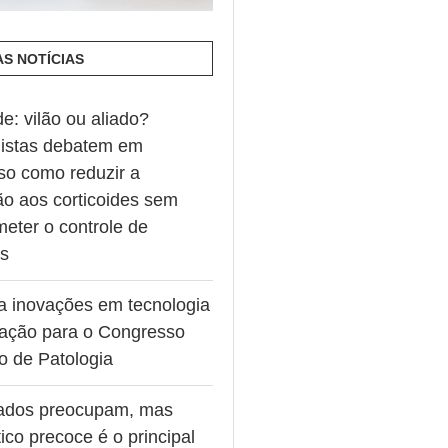
AS NOTÍCIAS
de: vilão ou aliado?
listas debatem em
so como reduzir a
ão aos corticoides sem
eter o controle de
es
va inovações em tecnologia
ação para o Congresso
ro de Patologia
ados preocupam, mas
ico precoce é o principal