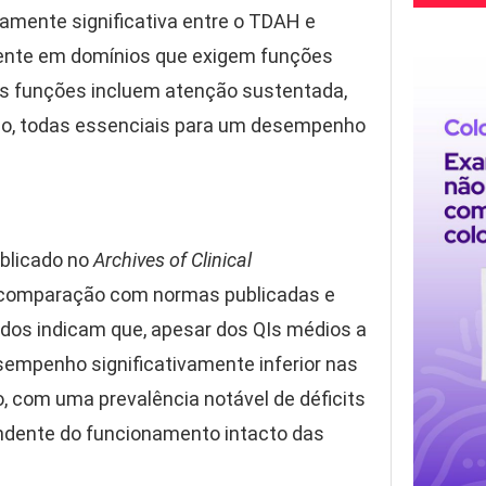
mente significativa entre o TDAH e
mente em domínios que exigem funções
sas funções incluem atenção sustentada,
lho, todas essenciais para um desempenho
ublicado no
Archives of Clinical
 comparação com normas publicadas e
ados indicam que, apesar dos QIs médios a
empenho significativamente inferior nas
, com uma prevalência notável de déficits
endente do funcionamento intacto das