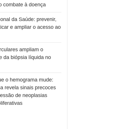
no combate à doença
onal da Saúde: prevenir,
icar e ampliar o acesso ao
rculares ampliam o
e da biópsia líquida no
ue o hemograma mude:
a revela sinais precoces
ressão de neoplasias
liferativas