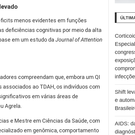
Elevado
ÚLTIM
ficits menos evidentes em funções
 deficiências cognitivas por meio da alta
Corticoi
om base em um estudo da
Journal of Attention
Especia
congres
exposiç
comprom
infecçõ
ducadores compreendam que, embora um QI
os associados ao TDAH, os indivíduos com
Shift le
gnificativos em várias áreas de
e autom
eu Agrela.
Brasilei
ncias e Mestre em Ciências da Saúde, com
AIDS: d
specializado em genômica, comportamento
diagnóst