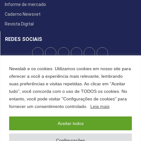
Informe de mercado
Caderno Newsvet
Revista Digital
REDES SOCIAIS
POLÍTICA DE PRIVACIDADE
Newslab e os cookies: Utilizamos cookies em nosso site para
oferecer a você a experiência mais relevante, lembrando
Cookies
suas preferências e visitas repetidas. Ao clicar em “Aceitar
tudo”, você concorda com o uso de TODOS os cookies. No
entanto, você pode visitar "Configurações de cookies" para
©2022 All Right Reserved. Designed and Developed by
FCDesign
fornecer um consentimento controlado.
Leia mais
Anuncie
Assine a NewsLab
Publique na Newslab
Sobre a NewsLab
Aceitar todos
Configurações