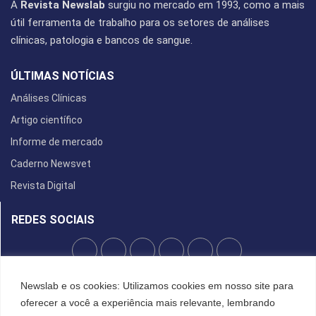
A
Revista Newslab
surgiu no mercado em 1993, como a mais
útil ferramenta de trabalho para os setores de análises
clínicas, patologia e bancos de sangue.
ÚLTIMAS NOTÍCIAS
Análises Clínicas
Artigo científico
Informe de mercado
Caderno Newsvet
Revista Digital
REDES SOCIAIS
POLÍTICA DE PRIVACIDADE
Newslab e os cookies: Utilizamos cookies em nosso site para
oferecer a você a experiência mais relevante, lembrando
Cookies