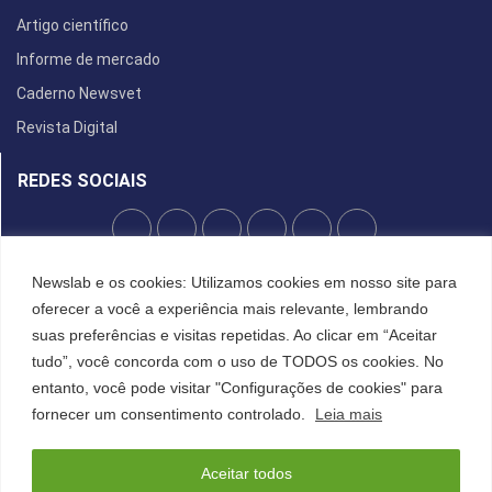
Artigo científico
Informe de mercado
Caderno Newsvet
Revista Digital
REDES SOCIAIS
Newslab e os cookies: Utilizamos cookies em nosso site para
POLÍTICA DE PRIVACIDADE
oferecer a você a experiência mais relevante, lembrando
Cookies
suas preferências e visitas repetidas. Ao clicar em “Aceitar
tudo”, você concorda com o uso de TODOS os cookies. No
entanto, você pode visitar "Configurações de cookies" para
©2022 All Right Reserved. Designed and Developed by
FCDesign
fornecer um consentimento controlado.
Leia mais
Anuncie
Assine a NewsLab
Publique na Newslab
Sobre a NewsLab
Aceitar todos