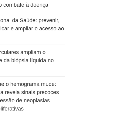
no combate à doença
onal da Saúde: prevenir,
icar e ampliar o acesso ao
rculares ampliam o
e da biópsia líquida no
ue o hemograma mude:
a revela sinais precoces
ressão de neoplasias
liferativas