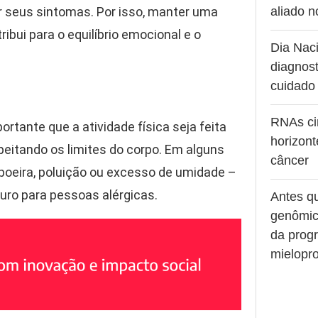
 seus sintomas. Por isso, manter uma
aliado 
bui para o equilíbrio emocional e o
Dia Naci
diagnost
cuidado
RNAs ci
rtante que a atividade física seja feita
horizont
peitando os limites do corpo. Em alguns
câncer
poeira, poluição ou excesso de umidade –
guro para pessoas alérgicas.
Antes q
genômic
da prog
mielopro