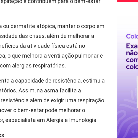
espiração e contribuem para o bem-estar
a ou dermatite atópica, manter o corpo em
nsidade das crises, além de melhorar a
fícios da atividade física está no
ca, o que melhora a ventilação pulmonar e
com alergias respiratórias.
enta a capacidade de resistência, estimula
tórios. Assim, na asma facilita a
 resistência além de exigir uma respiração
mover o bem-estar pode melhorar o
r, especialista em Alergia e Imunologia.
os