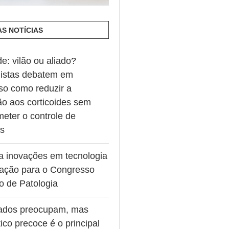
AS NOTÍCIAS
de: vilão ou aliado?
listas debatem em
so como reduzir a
ão aos corticoides sem
eter o controle de
es
va inovações em tecnologia
ação para o Congresso
ro de Patologia
ados preocupam, mas
ico precoce é o principal