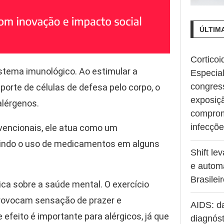
ÚLTIM
Corticoi
sistema imunológico. Ao estimular a
Especia
congres
porte de células de defesa pelo corpo, o
exposiç
alérgenos.
comprom
infecçõ
vencionais, ele atua como um
zindo o uso de medicamentos em alguns
Shift le
e autom
Brasilei
ica sobre a saúde mental. O exercício
provocam sensação de prazer e
AIDS: d
efeito é importante para alérgicos, já que
diagnóst