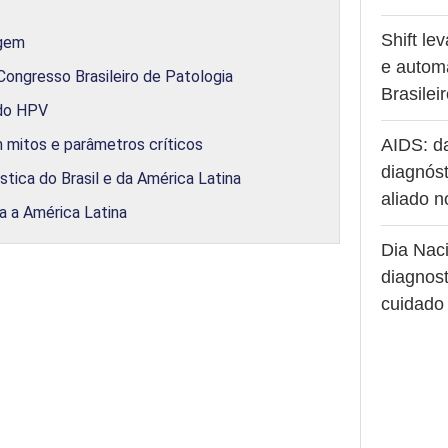
Shift le
agem
e autom
Congresso Brasileiro de Patologia
Brasilei
 do HPV
m mitos e parâmetros críticos
AIDS: d
diagnóst
stica do Brasil e da América Latina
aliado 
 a América Latina
Dia Naci
diagnost
cuidado