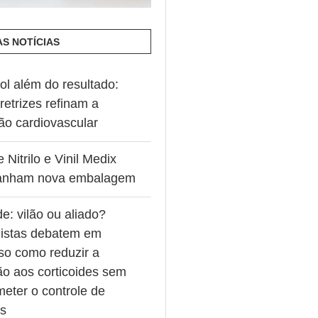
AS NOTÍCIAS
ol além do resultado:
retrizes refinam a
ão cardiovascular
 Nitrilo e Vinil Medix
ganham nova embalagem
de: vilão ou aliado?
listas debatem em
so como reduzir a
ão aos corticoides sem
eter o controle de
es