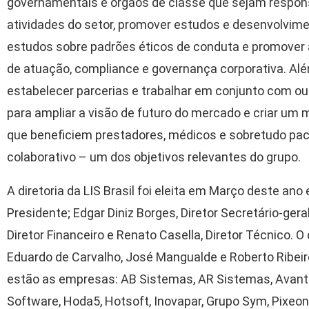
governamentais e órgãos de classe que sejam respon
atividades do setor, promover estudos e desenvolvim
estudos sobre padrões éticos de conduta e promover 
de atuação, compliance e governança corporativa. Alé
estabelecer parcerias e trabalhar em conjunto com out
para ampliar a visão de futuro do mercado e criar um
que beneficiem prestadores, médicos e sobretudo pac
colaborativo – um dos objetivos relevantes do grupo.
A diretoria da LIS Brasil foi eleita em Março deste ano
Presidente; Edgar Diniz Borges, Diretor Secretário-ge
Diretor Financeiro e Renato Casella, Diretor Técnico. O
Eduardo de Carvalho, José Mangualde e Roberto Ribei
estão as empresas: AB Sistemas, AR Sistemas, Avantix
Software, Hoda5, Hotsoft, Inovapar, Grupo Sym, Pixeon,