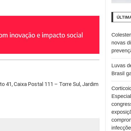
ÚLTIM
Colester
novas di
prevenç
Luvas de
Brasil 
to 41, Caixa Postal 111 – Torre Sul, Jardim
Corticoi
Especia
congres
exposiç
comprom
infecçõ