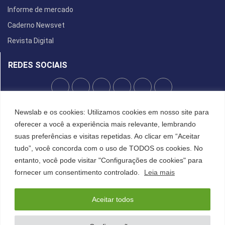
Informe de mercado
Caderno Newsvet
Revista Digital
REDES SOCIAIS
POLÍTICA DE PRIVACIDADE
Newslab e os cookies: Utilizamos cookies em nosso site para
oferecer a você a experiência mais relevante, lembrando
Cookies
suas preferências e visitas repetidas. Ao clicar em “Aceitar
tudo”, você concorda com o uso de TODOS os cookies. No
entanto, você pode visitar "Configurações de cookies" para
©2022 All Right Reserved. Designed and Developed by
FCDesign
fornecer um consentimento controlado.
Leia mais
Anuncie
Assine a NewsLab
Publique na Newslab
Sobre a NewsLab
Aceitar todos