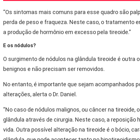
“Os sintomas mais comuns para esse quadro são palpi
perda de peso e fraqueza. Neste caso, o tratamento 
a produção de hormônio em excesso pela tireoide.”
E os nódulos?
O surgimento de nódulos na glândula tireoide é outr
benignos e não precisam ser removidos.
No entanto, é importante que sejam acompanhados por
alterações, alerta o Dr. Daniel.
“No caso de nódulos malignos, ou câncer na tireoide,
glândula através de cirurgia. Neste caso, a reposição
vida. Outra possível alteração na tireoide é o bócio, 
glândula, que pode acontecer tanto no hipotireoidismo