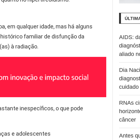
ÚLTIM
oa, em qualquer idade, mas há alguns
istórico familiar de disfunção da
AIDS: d
diagnóst
as) à radiação.
aliado 
Dia Naci
diagnost
cuidado
RNAs ci
astante inespecíficos, o que pode
horizont
câncer
nças e adolescentes
Antes q