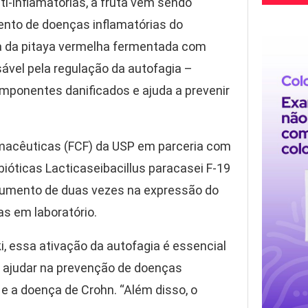
ti-inflamatórias, a fruta vem sendo
ento de doenças inflamatórias do
pa da pitaya vermelha fermentada com
ável pela regulação da autofagia –
omponentes danificados e ajuda a prevenir
rmacêuticas (FCF) da USP em parceria com
bióticas Lacticaseibacillus paracasei F-19
 aumento de duas vezes na expressão do
s em laboratório.
, essa ativação da autofagia é essencial
 ajudar na prevenção de doenças
a e a doença de Crohn. “Além disso, o