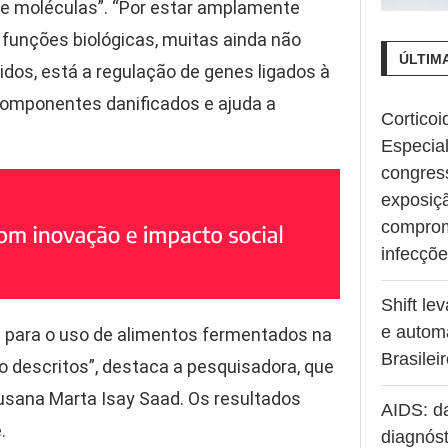
de moléculas”. “Por estar amplamente
funções biológicas, muitas ainda não
ÚLTIM
dos, está a regulação de genes ligados à
componentes danificados e ajuda a
Corticoi
Especia
congres
exposiç
comprom
infecçõ
Shift le
e autom
es para o uso de alimentos fermentados na
Brasilei
o descritos”, destaca a pesquisadora, que
usana Marta Isay Saad. Os resultados
AIDS: d
.
diagnóst