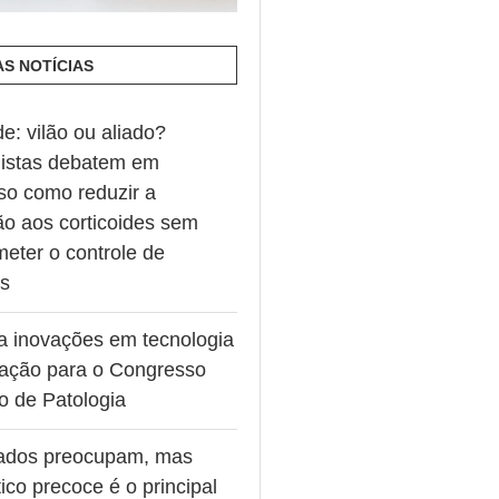
AS NOTÍCIAS
de: vilão ou aliado?
listas debatem em
so como reduzir a
ão aos corticoides sem
eter o controle de
es
va inovações em tecnologia
ação para o Congresso
ro de Patologia
ados preocupam, mas
ico precoce é o principal