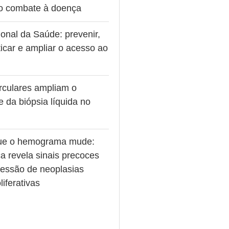
no combate à doença
onal da Saúde: prevenir,
icar e ampliar o acesso ao
rculares ampliam o
e da biópsia líquida no
ue o hemograma mude:
a revela sinais precoces
ressão de neoplasias
liferativas