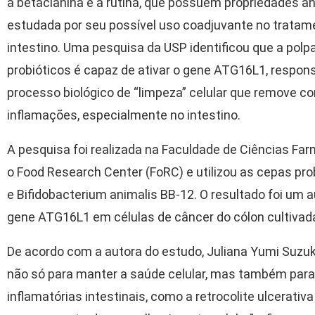
a betacianina e a rutina, que possuem propriedades an
estudada por seu possível uso coadjuvante no tratam
intestino. Uma pesquisa da USP identificou que a pol
probióticos é capaz de ativar o gene ATG16L1, respons
processo biológico de “limpeza” celular que remove c
inflamações, especialmente no intestino.
A pesquisa foi realizada na Faculdade de Ciências Fa
o Food Research Center (FoRC) e utilizou as cepas pro
e Bifidobacterium animalis BB-12. O resultado foi um
gene ATG16L1 em células de câncer do cólon cultivada
De acordo com a autora do estudo, Juliana Yumi Suzuki
não só para manter a saúde celular, mas também para
inflamatórias intestinais, como a retrocolite ulcerativ