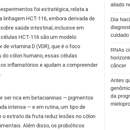
aliado 
experimentos foi estratégica, relata a
e a linhagem HCT-116, embora derivada de
Dia Naci
diagnost
obre saúde intestinal, inclusive em
cuidado
s células HCT-116 são um modelo
de vitamina D (VDR), que é o foco
RNAs ci
as do cólon humano, essas células
horizont
sos inflamatórios e ajudam a compreender
câncer
.
Antes q
genômic
da prog
or ser rica em betacianinas — pigmentos
mielopro
da intensa — e em rutina, um tipo de
 o extrato da fruta reduz lesões no cólon
mentais. Além disso, os probióticos