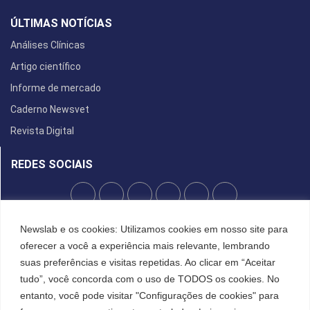
ÚLTIMAS NOTÍCIAS
Análises Clínicas
Artigo científico
Informe de mercado
Caderno Newsvet
Revista Digital
REDES SOCIAIS
POLÍTICA DE PRIVACIDADE
Newslab e os cookies: Utilizamos cookies em nosso site para
oferecer a você a experiência mais relevante, lembrando
Cookies
suas preferências e visitas repetidas. Ao clicar em “Aceitar
tudo”, você concorda com o uso de TODOS os cookies. No
entanto, você pode visitar "Configurações de cookies" para
©2022 All Right Reserved. Designed and Developed by
FCDesign