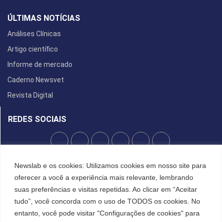
ÚLTIMAS NOTÍCIAS
Análises Clínicas
Artigo científico
Informe de mercado
Caderno Newsvet
Revista Digital
REDES SOCIAIS
POLÍTICA DE PRIVACIDADE
Newslab e os cookies: Utilizamos cookies em nosso site para
oferecer a você a experiência mais relevante, lembrando
Cookies
suas preferências e visitas repetidas. Ao clicar em “Aceitar
tudo”, você concorda com o uso de TODOS os cookies. No
entanto, você pode visitar "Configurações de cookies" para
©2022 All Right Reserved. Designed and Developed by
FCDesign