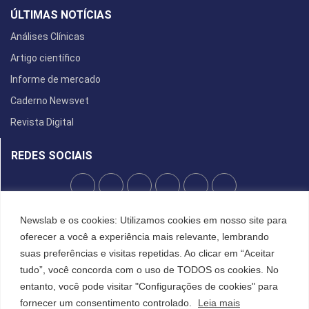
ÚLTIMAS NOTÍCIAS
Análises Clínicas
Artigo científico
Informe de mercado
Caderno Newsvet
Revista Digital
REDES SOCIAIS
POLÍTICA DE PRIVACIDADE
Newslab e os cookies: Utilizamos cookies em nosso site para
oferecer a você a experiência mais relevante, lembrando
Cookies
suas preferências e visitas repetidas. Ao clicar em “Aceitar
tudo”, você concorda com o uso de TODOS os cookies. No
entanto, você pode visitar "Configurações de cookies" para
©2022 All Right Reserved. Designed and Developed by
FCDesign
fornecer um consentimento controlado.
Leia mais