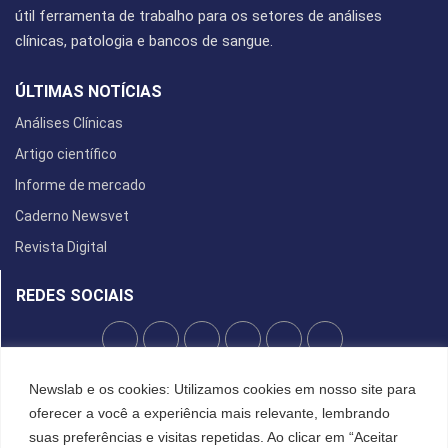
útil ferramenta de trabalho para os setores de análises
clínicas, patologia e bancos de sangue.
ÚLTIMAS NOTÍCIAS
Análises Clínicas
Artigo científico
Informe de mercado
Caderno Newsvet
Revista Digital
REDES SOCIAIS
POLÍTICA DE PRIVACIDADE
Newslab e os cookies: Utilizamos cookies em nosso site para
oferecer a você a experiência mais relevante, lembrando
Cookies
suas preferências e visitas repetidas. Ao clicar em “Aceitar