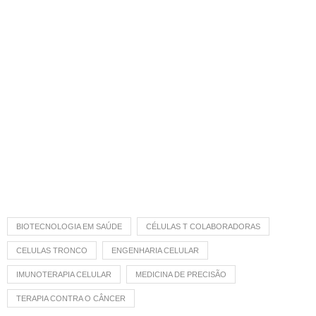
BIOTECNOLOGIA EM SAÚDE
CÉLULAS T COLABORADORAS
CELULAS TRONCO
ENGENHARIA CELULAR
IMUNOTERAPIA CELULAR
MEDICINA DE PRECISÃO
TERAPIA CONTRA O CÂNCER