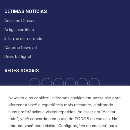
ÚLTIMAS NOTÍCIAS
Análises Clínicas
Artigo científico
Informe de mercado
Caderno Newsvet
Revista Digital
REDES SOCIAIS
POLÍTICA DE PRIVACIDADE
Newslab e os cookies: Utilizamos cookies em nosso site para
oferecer a você a experiência mais relevante, lembrando
Cookies
suas preferências e visitas repetidas. Ao clicar em “Aceitar
tudo”, você concorda com o uso de TODOS os cookies. No
entanto, você pode visitar "Configurações de cookies" para
©2022 All Right Reserved. Designed and Developed by
FCDesign