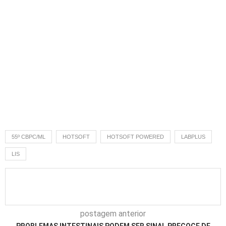
55º CBPC/ML
HOTSOFT
HOTSOFT POWERED
LABPLUS
LIS
postagem anterior
PROBLEMAS INTESTINAIS PODEM SER SINAL PRECOCE DE