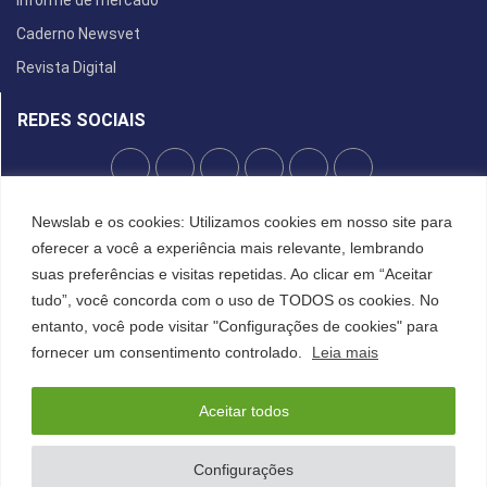
Informe de mercado
Caderno Newsvet
Revista Digital
REDES SOCIAIS
POLÍTICA DE PRIVACIDADE
Newslab e os cookies: Utilizamos cookies em nosso site para
oferecer a você a experiência mais relevante, lembrando
Cookies
suas preferências e visitas repetidas. Ao clicar em “Aceitar
tudo”, você concorda com o uso de TODOS os cookies. No
entanto, você pode visitar "Configurações de cookies" para
©2022 All Right Reserved. Designed and Developed by
FCDesign
fornecer um consentimento controlado.
Leia mais
Anuncie
Assine a NewsLab
Publique na Newslab
Sobre a NewsLab
Aceitar todos
Configurações