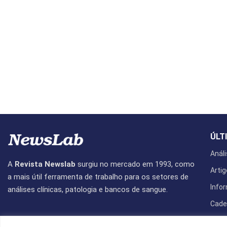
ÚLT
Análi
A
Revista Newslab
surgiu no mercado em 1993, como
Artig
a mais útil ferramenta de trabalho para os setores de
Info
análises clínicas, patologia e bancos de sangue.
Cade
Revis