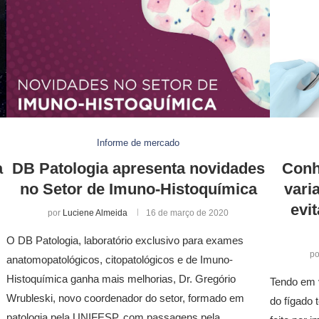
Informe de mercado
a
DB Patologia apresenta novidades
Conh
no Setor de Imuno-Histoquímica
vari
evi
por
Luciene Almeida
16 de março de 2020
O DB Patologia, laboratório exclusivo para exames
p
anatomopatológicos, citopatológicos e de Imuno-
Histoquímica ganha mais melhorias, Dr. Gregório
Tendo em v
Wrubleski, novo coordenador do setor, formado em
do fígado 
patologia pela UNIFESP, com passagens pela …