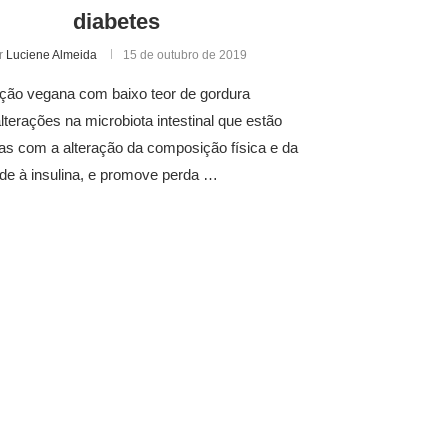
diabetes
r
Luciene Almeida
15 de outubro de 2019
ação vegana com baixo teor de gordura
terações na microbiota intestinal que estão
as com a alteração da composição física e da
ade à insulina, e promove perda …