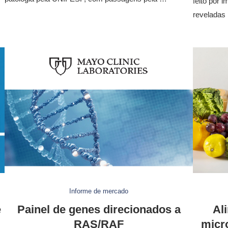
feito por
reveladas
Informe de mercado
e
Painel de genes direcionados a
Al
RAS/RAF
micr