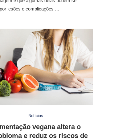
 imagem e que algumas delas podem ser
 por lesões e complicações …
Notícias
imentação vegana altera o
obioma e reduz os riscos de