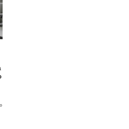
a
o
do