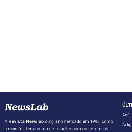
ÚLT
Análi
A
Revista Newslab
surgiu no mercado em 1993, como
Artig
a mais útil ferramenta de trabalho para os setores de