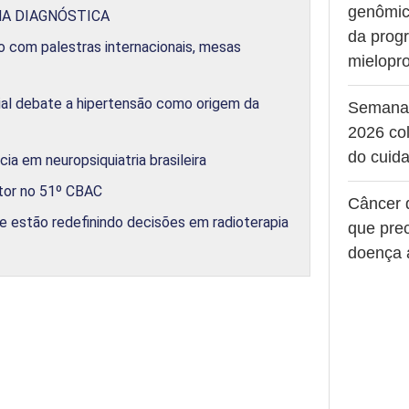
genômic
NA DIAGNÓSTICA
da prog
 com palestras internacionais, mesas
mielopro
ial debate a hipertensão como origem da
Semana
2026 col
do cuid
a em neuropsiquiatria brasileira
tor no 51º CBAC
Câncer 
ue estão redefinindo decisões em radioterapia
que pre
doença 