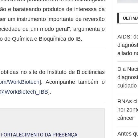
ção e barateando produtos de interessa da
ÚLTIM
ser um instrumento importante de reversão
sociedade de um modo geral”, argumenta o
AIDS: d
o de Química e Bioquímica do IB.
diagnóst
aliado 
Dia Naci
tidas no site do Instituto de Biociências
diagnost
om/WorkBiotech
]. Acompanhe também o
cuidado
@WorkBiotech_IBB
].
RNAs ci
horizont
câncer
Antes q
A FORTALECIMENTO DA PRESENÇA