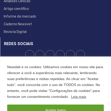
Análises Clínicas
Artigo científico
Informe de mercado
Caderno Newsvet
Revista Digital
REDES SOCIAIS
POLÍTICA DE PRIVACIDADE
Newslab e os cookies: Utilizamos cookies em nosso site para
oferecer a você a experiência mais relevante, lembrando
Cookies
suas preferências e visitas repetidas. Ao clicar em “Aceitar
tudo”, você concorda com o uso de TODOS os cookies. No
entanto, você pode visitar "Configurações de cookies" para
©2022 All Right Reserved. Designed and Developed by
FCDesign
fornecer um consentimento controlado.
Leia mais
Anuncie
Assine a NewsLab
Publique na Newslab
Sobre a NewsLab
Aceitar todos