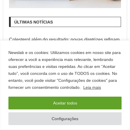
ÚLTIMAS NOTÍCIAS
Colesterol além do resultado: novas diretrizes refinam
a prevenção cardiovascular
Newslab e os cookies: Utilizamos cookies em nosso site para
oferecer a você a experiência mais relevante, lembrando
Luvas de Nitrilo e Vinil Medix Brasil ganham nova
suas preferências e visitas repetidas. Ao clicar em “Aceitar
embalagem
tudo”, você concorda com o uso de TODOS os cookies. No
entanto, você pode visitar "Configurações de cookies" para
Corticoide: vilão ou aliado? Especialistas debatem em
fornecer um consentimento controlado.
Leia mais
congresso como reduzir a exposição aos corticoides
sem comprometer o controle de infecções
Aceitar todos
Shift leva inovações em tecnologia e automação para
Configurações
o Congresso Brasileiro de Patologia