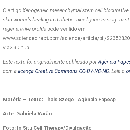
O artigo
Xenogeneic mesenchymal stem cell biocurative
skin wounds healing in diabetic mice by increasing mast 
regenerative profile
pode ser lido em:
www.sciencedirect.com/science/article/pii/S23523
via%3Dihub.
Este texto foi originalmente publicado por
Agência Fape
com a
licença Creative Commons CC-BY-NC-ND
. Leia o
o
Matéria
–
Texto: Thais Szego | Agência Fapesp
Arte: Gabriela Varão
Foto: In Situ Cell Therapy/Divulgação