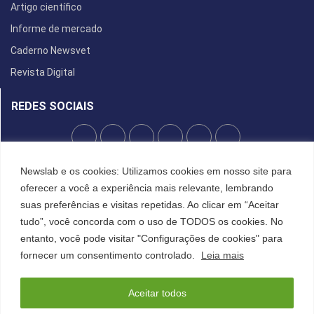
Artigo científico
Informe de mercado
Caderno Newsvet
Revista Digital
REDES SOCIAIS
Newslab e os cookies: Utilizamos cookies em nosso site para
POLÍTICA DE PRIVACIDADE
oferecer a você a experiência mais relevante, lembrando
Cookies
suas preferências e visitas repetidas. Ao clicar em “Aceitar
tudo”, você concorda com o uso de TODOS os cookies. No
entanto, você pode visitar "Configurações de cookies" para
©2022 All Right Reserved. Designed and Developed by
FCDesign
fornecer um consentimento controlado.
Leia mais
Anuncie
Assine a NewsLab
Publique na Newslab
Sobre a NewsLab
Aceitar todos