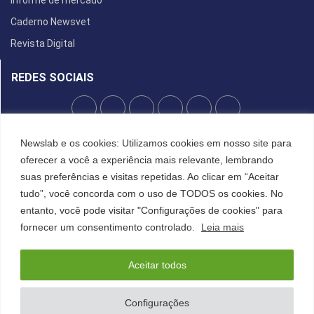
Informe de mercado
Caderno Newsvet
Revista Digital
REDES SOCIAIS
POLÍTICA DE PRIVACIDADE
Newslab e os cookies: Utilizamos cookies em nosso site para
oferecer a você a experiência mais relevante, lembrando
Cookies
suas preferências e visitas repetidas. Ao clicar em “Aceitar
tudo”, você concorda com o uso de TODOS os cookies. No
entanto, você pode visitar "Configurações de cookies" para
©2022 All Right Reserved. Designed and Developed by
FCDesign
fornecer um consentimento controlado.
Leia mais
Anuncie
Assine a NewsLab
Publique na Newslab
Sobre a NewsLab
Aceitar todos
Configurações