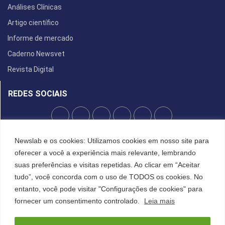
Análises Clínicas
Artigo científico
Informe de mercado
Caderno Newsvet
Revista Digital
REDES SOCIAIS
POLÍTICA DE PRIVACIDADE
Newslab e os cookies: Utilizamos cookies em nosso site para
oferecer a você a experiência mais relevante, lembrando
Cookies
suas preferências e visitas repetidas. Ao clicar em “Aceitar
tudo”, você concorda com o uso de TODOS os cookies. No
entanto, você pode visitar "Configurações de cookies" para
©2022 All Right Reserved. Designed and Developed by
FCDesign
fornecer um consentimento controlado.
Leia mais
Anuncie
Assine a NewsLab
Publique na Newslab
Sobre a NewsLab