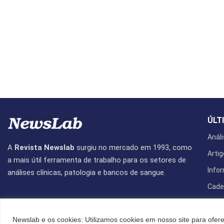
ÚLT
Análi
A
Revista Newslab
surgiu no mercado em 1993, como
Artig
a mais útil ferramenta de trabalho para os setores de
Info
análises clínicas, patologia e bancos de sangue.
Cade
Revis
Newslab e os cookies: Utilizamos cookies em nosso site para ofere