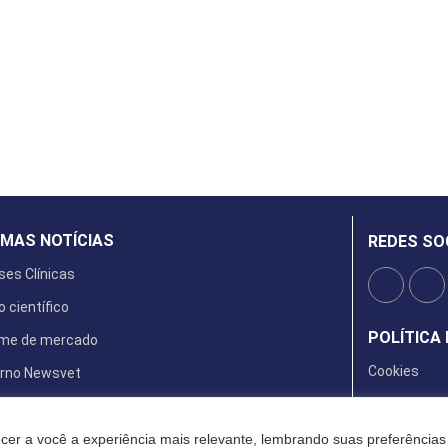
IMAS NOTÍCIAS
REDES SO
ses Clínicas
o científico
POLÍTICA 
rme de mercado
Cookies
rno Newsvet
ta Digital
cer a você a experiência mais relevante, lembrando suas preferências 