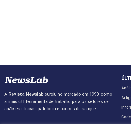
ÚLT
Análi
A
Revista Newslab
surgiu no mercado em 1993, como
Artig
a mais útil ferramenta de trabalho para os setores de
Info
análises clínicas, patologia e bancos de sangue.
Cade
Revis