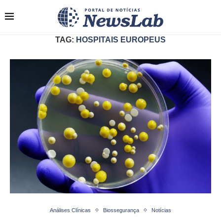
TAG:
HOSPITAIS EUROPEUS
Análises Clínicas
Biossegurança
Notícias