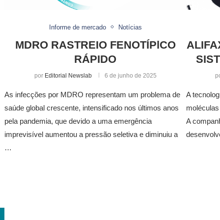
Informe de mercado
Notícias
MDRO RASTREIO FENOTÍPlCO
ALIF
RÁPIDO
SIS
por
Editorial Newslab
6 de junho de 2025
p
As infecções por MDRO representam um problema de
A tecnolog
saúde global crescente, intensificado nos últimos anos
moléculas
pela pandemia, que devido a uma emergência
A companhi
imprevisível aumentou a pressão seletiva e diminuiu a
desenvolv
…