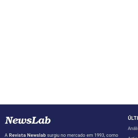
ÚLT
Análi
A
Revista Newslab
surgiu no mercado em 1993, como