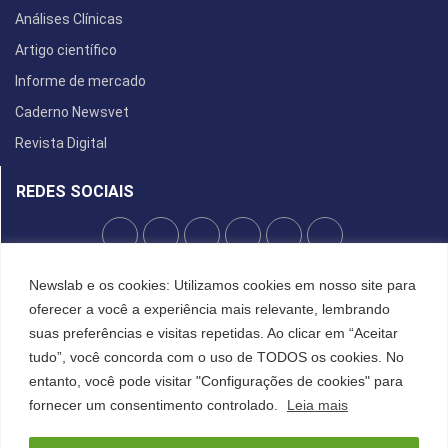
Análises Clínicas
Artigo científico
Informe de mercado
Caderno Newsvet
Revista Digital
REDES SOCIAIS
POLÍTICA DE PRIVACIDADE
Newslab e os cookies: Utilizamos cookies em nosso site para
oferecer a você a experiência mais relevante, lembrando
Cookies
suas preferências e visitas repetidas. Ao clicar em “Aceitar
tudo”, você concorda com o uso de TODOS os cookies. No
entanto, você pode visitar "Configurações de cookies" para
©2022 All Right Reserved. Designed and Developed by
FCDesign
fornecer um consentimento controlado.
Leia mais
Anuncie
Assine a NewsLab
Publique na Newslab
Sobre a NewsLab